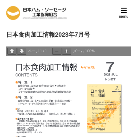
メ
ニ
menu
ュ
ー
の
日本食肉加工情報2023年7月号
設
定
ページ
1
/
1
ズーム
100%