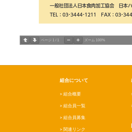
ページ
1
/
1
ズーム
100%
組合について
組合概要
組合員一覧
組合員募集
関連リンク