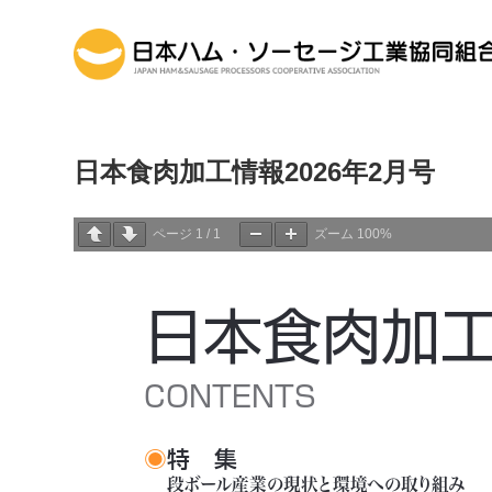
日本食肉加工情報2026年2月号
ページ
1
/
1
ズーム
100%