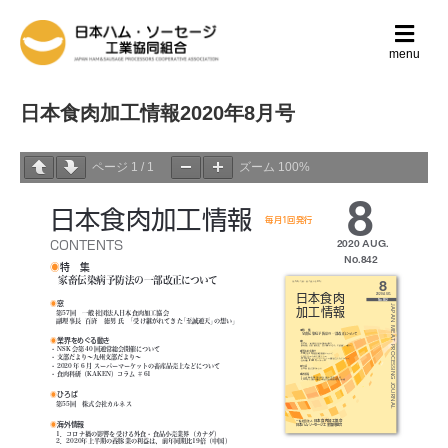
メ
ニ
menu
ュ
ー
の
日本食肉加工情報2020年8月号
設
定
ページ
1
/
1
ズーム
100%