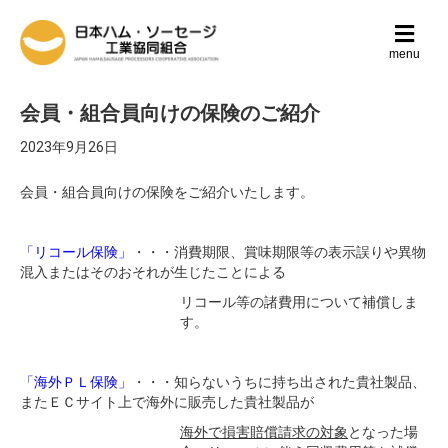
メ
ニ
menu
ュ
ー
の
会員・組合員向けの保険のご紹介
設
定
2023年9月26日
会員・組合員向けの保険をご紹介いたします。
「リコール保険」
・・・消費期限、賞味期限等の表示誤りや異物
混入またはそのおそれが生じたことによる
リコール等の諸費用について補償しま
す。
「海外ＰＬ保険」
・・・知らないうちに持ち出された貴社製品、
またＥＣサイト上で海外に販売した貴社製品が
海外で損害賠償請求の対象
となった場