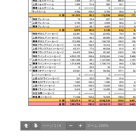
ページ
1
/
4
ズーム
100%