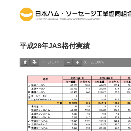
平成28年JAS格付実績
ページ
1
/
4
ズーム
100%