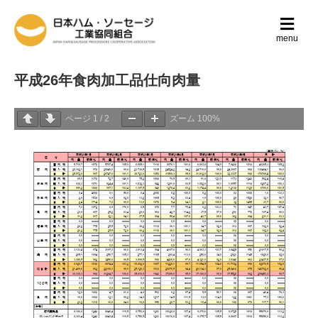
メ
ニ
menu
ュ
ー
の
平成26年食肉加工品仕向肉量
設
定
ページ
1
/
2
ズーム
100%