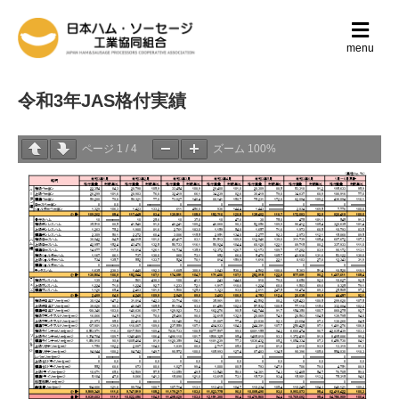
メ
ニ
menu
ュ
ー
の
令和3年JAS格付実績
設
定
ページ
1
/
4
ズーム
100%