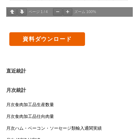
ページ
1
/
4
ズーム
100%
資料ダウンロード
直近統計
月次統計
月次食肉加工品生産数量
月次食肉加工品仕向肉量
月次ハム・ベーコン・ソーセージ類輸入通関実績