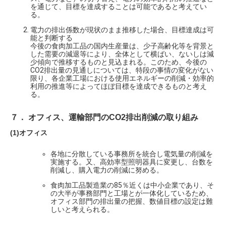
を通じて、目標を達成することは可能であると考えてい
る。
電力の排出係数が現状のまま推移した場合、目標達成は可
能と判断する
今後の食肉加工品の国内生産量は、少子高齢化等を背景と
した需要の減退等により、全体として横ばい、ないしは減
少傾向で推移するものと見込まれる。このため、今後の
CO2排出量の見通しについては、特段の事情の変化がない
限り、各企業工場における使用エネルギーの削減・効率的
利用の推進等によってほぼ目標を達成できるものと考え
る。
７． オフィス、運輸部門のCO2排出削減の取り組み
(1)オフィス
各地に分散している事務所を統合し電気量の削減を
実施する。又、高効率型照明器具に変更し、台数を
削減し、購入電力の削減に努める。
食肉加工品製造業の85％近くは中小企業であり、そ
の大半が事務部門と工場とが一体化しているため、
オフィス部門の排出量の把握、数値目標の設定は難
しいと考えられる。