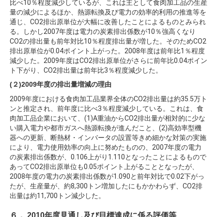
比べ10％程度減少しているが、これは主として食肉加工品の生産
量の減少によるほか、熱源転換及び電力の効率的利用の推進等を
通じ、CO2排出原単位が大幅に改善したことによるものとみられ
る。しかし2007年度は電力の炭素排出係数が10％強高くなり
CO2の排出量も前年対比10％程度排出量が増した。そのためCO2
排出原単位が0.04ポイント上がった。2008年度は前年比1％程度
減少した。2009年度はCO2排出原単位がさらに前年比0.04ポイン
ト下がり、CO2排出量は前年比3％程度減少した。
(２)2009年度の排出量増減の理由
2009年度における食肉加工品業界全体のCO2排出量は約35.5万ト
ンと推定され、前年度に比べ3％程度減少している。これは、食
肉加工品企業において、(1)A重油からCO2排出量が相対的に少な
い購入電力や都市ガスへ熱源転換が進んだこと、(2)高効率型機
器への更新、断熱材・インバータの設置等きめ細かな対策の実施
により、電力使用効率の向上に努めたものの、2007年度の電力
の炭素排出係数が、0.106上がり1.110となったことによるもので
あってCO2排出原単位も0.05ポイント上がることとなったが、
2008年度の電力の炭素排出係数が1.090と前年対比で0.02下がっ
たが、生産量が、約8,300トン増加したにもかかわらず、CO2排
出量は約11,700トン減少した。
６． 2010年度見通し及び目標達成に係る評価等