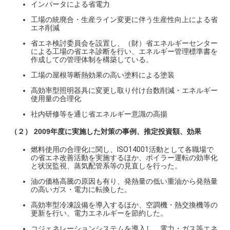
インバータによる省電力
工場の統廃合・生産ライン変更に伴う生産性向上による省
エネ削減
省エネ検討委員会を設置し、（財）省エネルギーセンター
による工場の省エネ診断を行い、エネルギー管理標準書を
作成しての管理体制を構築している。
工場の屋根等断熱効果の高い塗料による塗装
高効率型照明器具に変更し取り付け台数削減・エネルギー
使用量の合理化
社内研修等を通じ省エネルギー意識の高揚
（２） 2009年度に実施した対策の事例、推定投資額、効果
燃料使用の合理化に関し、ISO14001活動として各職場で
の省エネ改善活動を実施するほか、ボイラー運転の効率化
と状況監視、蒸気配管系等の見直しを行った。
油の価格高騰の原因も有り、発熱量の低い重油から発熱量
の高いガス・電力に転換した。
高効率型冷凍設備を導入するほか、空調機・熱交換機等の
更新を行い、電力エネルギーを節約した。
コジェネレーションシステムを導入し、電力・ガス等エネ