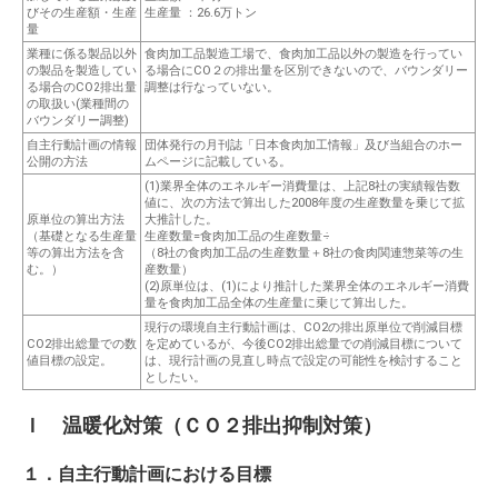
びその生産額・生産
生産量 ：
26.6万トン
量
業種に係る製品以外
食肉加工品製造工場で、食肉加工品以外の製造を行ってい
の製品を製造してい
る場合にCO２の排出量を区別できないので、バウンダリー
る場合の
CO
排出量
調整は行なっていない。
2
の取扱い(業種間の
バウンダリー調整)
自主行動計画の情報
団体発行の月刊誌「日本食肉加工情報」及び当組合のホー
公開の方法
ムページに記載している。
(1)業界全体のエネルギー消費量は、上記8社の実績報告数
値に、次の方法で算出した2008年度の生産数量を乗じて拡
原単位の算出方法
大推計した。
（基礎となる生産量
生産数量=食肉加工品の生産数量÷
等の算出方法を含
（8社の食肉加工品の生産数量＋8社の食肉関連惣菜等の生
む。）
産数量）
(2)原単位は、(1)により推計した業界全体のエネルギー消費
量を食肉加工品全体の生産量に乗じて算出した。
現行の環境自主行動計画は、CO2の排出原単位で削減目標
CO2排出総量での数
を定めているが、今後CO2排出総量での削減目標について
値目標の設定。
は、現行計画の見直し時点で設定の可能性を検討すること
としたい。
Ｉ 温暖化対策（ＣＯ２排出抑制対策）
１．自主行動計画における目標