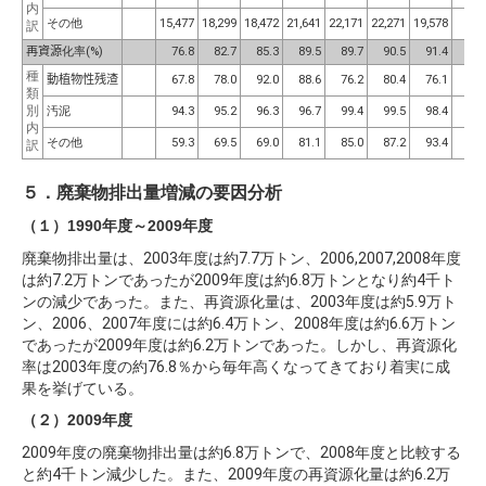
内
その他
15,477
18,299
18,472
21,641
22,171
22,271
19,578
訳
再資源
化率
(
%
)
76.8
82.7
85.3
89.5
89.7
90.5
91.4
79
種
動植物性残渣
67.8
78.0
92.0
88.6
76.2
80.4
76.1
類
別
汚泥
94.3
95.2
96.3
96.7
99.4
99.5
98.4
内
その他
59.3
69.5
69.0
81.1
85.0
87.2
93.4
訳
５．廃棄物排出量増減の要因分析
（１）1990年度～2009年度
廃棄物排出量は、2003年度は約7.7万トン、2006,2007,2008年度
は約7.2万トンであったが2009年度は約6.8万トンとなり約4千ト
ンの減少であった。また、再資源化量は、2003年度は約5.9万ト
ン、2006、2007年度には約6.4万トン、2008年度は約6.6万トン
であったが2009年度は約6.2万トンであった。しかし、再資源化
率は2003年度の約76.8％から毎年高くなってきており着実に成
果を挙げている。
（２）2009年度
2009年度の廃棄物排出量は約6.8万トンで、2008年度と比較する
と約4千トン減少した。また、2009年度の再資源化量は約6.2万