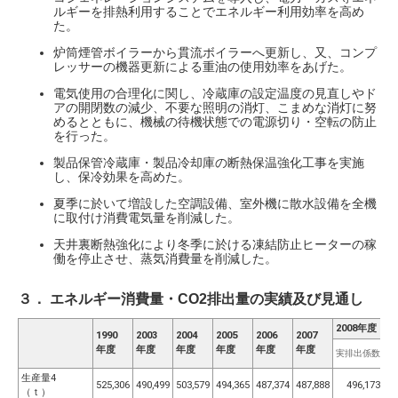
ルギーを排熱利用することでエネルギー利用効率を高め
た。
炉筒煙管ボイラーから貫流ボイラーへ更新し、又、コンプ
レッサーの機器更新による重油の使用効率をあげた。
電気使用の合理化に関し、冷蔵庫の設定温度の見直しやド
アの開閉数の減少、不要な照明の消灯、こまめな消灯に努
めるとともに、機械の待機状態での電源切り・空転の防止
を行った。
製品保管冷蔵庫・製品冷却庫の断熱保温強化工事を実施
し、保冷効果を高めた。
夏季に於いて増設した空調設備、室外機に散水設備を全機
に取付け消費電気量を削減した。
天井裏断熱強化により冬季に於ける凍結防止ヒーターの稼
働を停止させ、蒸気消費量を削減した。
３． エネルギー消費量・CO2排出量の実績及び見通し
2008年度
1990
2003
2004
2005
2006
2007
ク
年度
年度
年度
年度
年度
年度
実排出係数
整
生産量4
525,306
490,499
503,579
494,365
487,374
487,888
496,173
（ｔ）