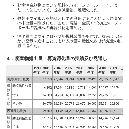
動物性余剰物について肥料化（ボーンミール）した。ま
た、汚泥について、脱水減量後、堆肥化した。
包装用フイルムを熱源として再利用することにより廃棄物
の排出量を削減した。また、廃油・金属くずのほか、ダン
ボールの古紙への再資源化を進めた。
消化層内にマイクロバブル機械装置を取付け、従来より細
かい空気を通すことにより糸状菌を活性化させ汚泥量の削
減に進めた。
４．廃棄物排出量・再資源化量の実績及び見通し
1990
2003
2004
2005
2006
2007
2008
2009
2010
年度
年度
年度
年度
年度
年度
年度
年度
廃棄物排出量(t)
77,350
77,646
71,744
72,391
72,429
72,985
68,347
70,5
種
動植物性残渣
17,699
16,680
16,692
17,094
12,880
12,711
14,091
類
別
汚泥
34,580
34,223
32,089
33,004
32,255
29,735
30,701
内
その他
26,078
26,329
26,775
26,676
26,083
25,551
20,966
訳
再資源
化量
(t)
59,409
64,192
61,222
64,809
64,967
66,075
62,481
56,2
種
動植物性残渣
11,315
13,328
11,844
11,262
10,743
14,226
12,694
類
別
汚泥
32,617
32,565
30,906
31,906
32,053
29,578
30,209