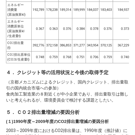
エネルギー
消費量
192,789
178,238
189,314
189,999
184,037
183,403
184,937
(原油換算
kl)
エネルギー
消費原単位
0.367
0.363
0.376
0.384
0.378
0.376
0.373
(原油換算
kl
/生産量t)
CO
排出量
2
392,776
372,158
386,853
371,277
343,954
370,125
367,229
(
t
)
CO
排出原単位
2
0.748
0.759
0.768
0.751
0.706
0.759
0.740
(
CO
t/
生産量t)
2
４． クレジット等の活用状況と今後の取得予定
（京都メカニズムによるクレジット、国内クレジット、排出量取
引の国内統合市場への参加）
食肉加工製造業の８割近くが中小企業であり、排出量取引は難し
いと考えられるが、環境委員会で検討する課題としたい。
５． ＣＯ２排出量増減の要因分析
(１)1990年度～2009年度のCO2排出量増減の要因分析
2003～2009年度におけるCO2排出量は、1990年度（推計値）に