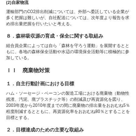
(2)自家物流
運輸部門のCO2排出削減については、外部へ委託している企業が
多く把握は難しいが、自社配送については、次年度より報告を求
め排出量把握を行いたいと考える。
８．森林吸収源の育成・保全に関する取組み
組合員企業によっては自ら「森林を守ろう運動」を展開するとと
もに、各地の森林保全活動や水辺の環境保全活動等に積極的に参
加している。
ＩＩ 廃棄物対策
１．自主行動計画における目標
ハム・ソーセージ・ベーコンの製造工場における廃棄物（動物性
残渣、汚泥、廃プラスチック等）の削減及び再資源化を図り、
2003年度から2010年度までの間に廃棄物の排出量をおおむね5％
程度削減するとともに、再資源化率をおおむね80％とすることを
目標とする。
２．目標達成のための主要な取組み