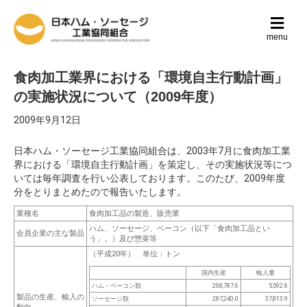
メ
ニ
menu
ュ
ー
の
食肉加工業界における「環境自主行動計画」
設
の実施状況について（2009年度）
定
2009年9月12日
日本ハム・ソーセージ工業協同組合は、2003年7月に食肉加工業
界における「環境自主行動計画」を策定し、その実施状況等につ
いては毎年調査を行い公表しております。このたび、2009年度
分をとりまとめたので報告いたします。
業種名
食肉加工品の製造、販売業
ハム、ソーセージ、ベーコン（以下「食肉加工品とい
会員企業の主な製品
う」。）及び惣菜等
（平成20年） 単位：トン
国内生産
輸入量
ハム・ベーコン類
208,787
.6
5,592
.6
製品の生産、輸入の
ソーセージ類
287,240
.0
37,813
.9