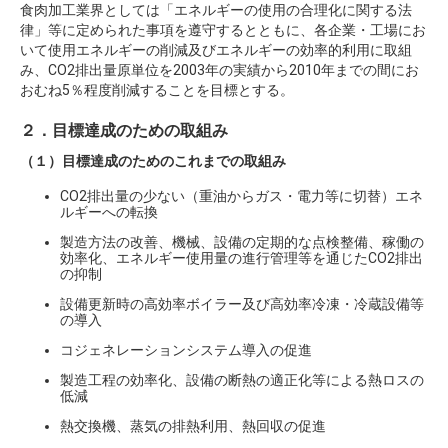
食肉加工業界としては「エネルギーの使用の合理化に関する法
律」等に定められた事項を遵守するとともに、各企業・工場にお
いて使用エネルギーの削減及びエネルギーの効率的利用に取組
み、CO2排出量原単位を2003年の実績から2010年までの間にお
おむね5％程度削減することを目標とする。
２．目標達成のための取組み
（１）目標達成のためのこれまでの取組み
CO2排出量の少ない（重油からガス・電力等に切替）エネ
ルギーへの転換
製造方法の改善、機械、設備の定期的な点検整備、稼働の
効率化、エネルギー使用量の進行管理等を通じたCO2排出
の抑制
設備更新時の高効率ボイラー及び高効率冷凍・冷蔵設備等
の導入
コジェネレーションシステム導入の促進
製造工程の効率化、設備の断熱の適正化等による熱ロスの
低減
熱交換機、蒸気の排熱利用、熱回収の促進