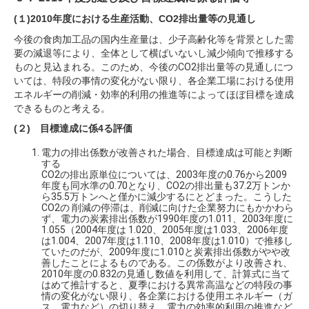
(１)2010年度における生産活動、CO2排出量等の見通し
今後の食肉加工品の国内生産量は、少子高齢化等を背景とした需
要の減退等により、全体として横ばいないし減少傾向で推移する
ものと見込まれる。このため、今後のCO2排出量等の見通しにつ
いては、特段の事情の変化がない限り、各企業工場における使用
エネルギーの削減・効率的利用の推進等によってほぼ目標を達成
できるものと考える。
(２) 目標達成に係4る評価
電力の排出係数が改善された場合、目標達成は可能と判断
する
CO2の排出原単位については、2003年度の0.76から2009
年度も同水準の0.70となり、CO2の排出量も37.2万トンか
ら35.5万トンへと僅かに減少するにとどまった。こうした
CO2の 削減の停滞は、削減に向けた企業努力にもかかわら
ず、電力の炭素排出係数が1990年度の1.011、2003年度に
1.055（2004年度は 1.020、2005年度は1.033、2006年度
は1.004、2007年度は1.110、2008年度は1.010）で推移し
ていたのだが、2009年度に1.010と炭素排出係数がやや改
善したことによるものである。この係数がより改善され、
2010年度の0.832の見通し数値を利用して、計算式に当て
はめて推計すると、夏季における異常高温などの特段の事
情の変化がない限り、各企業における使用エネルギー（ガ
ス、電力など）の切り替え、電力の効率的利用の推進など