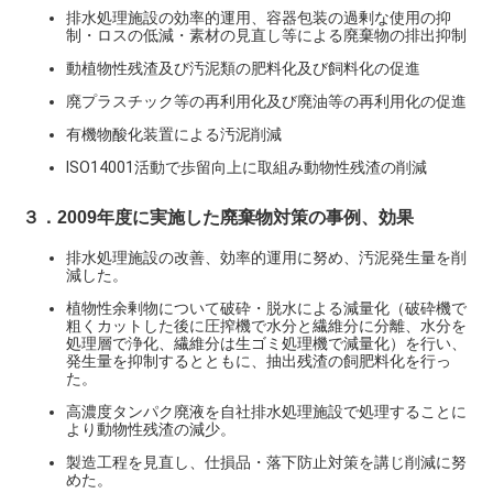
排水処理施設の効率的運用、容器包装の過剰な使用の抑
制・ロスの低減・素材の見直し等による廃棄物の排出抑制
動植物性残渣及び汚泥類の肥料化及び飼料化の促進
廃プラスチック等の再利用化及び廃油等の再利用化の促進
有機物酸化装置による汚泥削減
ISO14001活動で歩留向上に取組み動物性残渣の削減
３．2009年度に実施した廃棄物対策の事例、効果
排水処理施設の改善、効率的運用に努め、汚泥発生量を削
減した。
植物性余剰物について破砕・脱水による減量化（破砕機で
粗くカットした後に圧搾機で水分と繊維分に分離、水分を
処理層で浄化、繊維分は生ゴミ処理機で減量化）を行い、
発生量を抑制するとともに、抽出残渣の飼肥料化を行っ
た。
高濃度タンパク廃液を自社排水処理施設で処理することに
より動物性残渣の減少。
製造工程を見直し、仕損品・落下防止対策を講じ削減に努
めた。