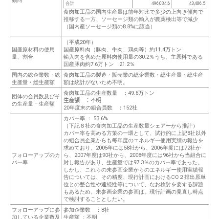
動向
合
計
496,034
.6
43,406
.5
食肉加工品の国内生産量は前年対比で多少の上向き傾向で
推移する一方、ソーセージ類の輸入が農薬検出等で減少
（国内産ソーセージ類の8.8%に該当）
（平成20年）
国産原材料の使用
国産原料肉（豚肉、牛肉、鶏肉等）約
11.4万トン
量、割合
輸入肉を含めた原料肉使用量の
30.2％
うち、主原料である
国産豚肉約
7.6万トン 21.2％
国内の総企業数・総
食肉加工品の製造・販売業の総企業数・総生産量・総生産
生産量・総生産額
額は統計がないため不明。
食肉加工品の生産数量
：49.6万トン
団体の会員数及びそ
生
産
額
：不
明
の生産量・生産額
20年度末の組合員数
：152社
カバー率 ：
53.6%
（下記８社の食肉加工品の生産数量シェアーから推計）
カバー率を高める方策の一環として、試行的に上記8社以外
の組合員企業からも毎年度のエネルギー使用実績の報告を
求めており、2005年には58社から、2006年度には72社か
フォローアップのカ
ら、2007年度は90社から、2008年度には96社から当組合に
バー率
対し報告があり、生産量では97.3％のカバー率であった。
しかし、これらの未参画企業からのエネルギー使用実績報
告については、その精度、現行計画におけるCO２排出原単
位との整合性や連続性等について、なお検討を要する課題
もあるため、未参画企業の参画は、現行計画の見直し時点
で検討することとしたい。
フォローアップに参
参加企業数 ：
8社
加している企業数及
生産額 ：不明